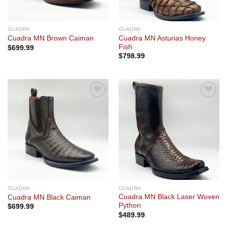
CUADRA
CUADRA
Cuadra MN Asturias Honey
Cuadra MN Brown Caiman
Fish
$
699.99
$
798.99
Add to
Add to
wishlist
wishlist
CUADRA
CUADRA
Cuadra MN Black Laser Woven
Cuadra MN Black Caiman
Python
$
699.99
$
489.99