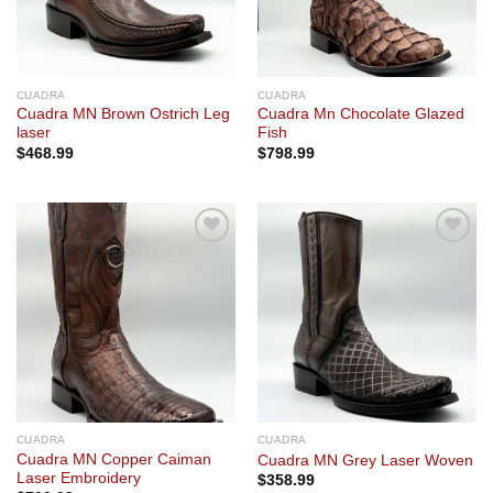
CUADRA
CUADRA
Cuadra MN Brown Ostrich Leg
Cuadra Mn Chocolate Glazed
laser
Fish
$
468.99
$
798.99
Add to
Add to
wishlist
wishlist
CUADRA
CUADRA
Cuadra MN Copper Caiman
Cuadra MN Grey Laser Woven
Laser Embroidery
$
358.99