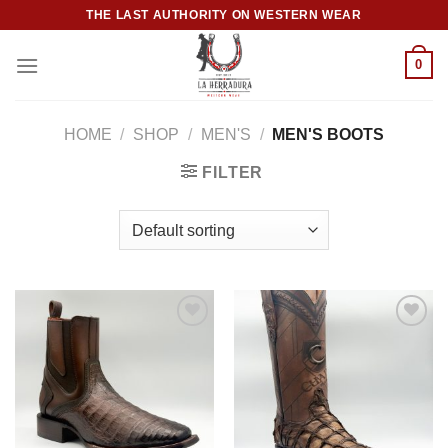
Skip
THE LAST AUTHORITY ON WESTERN WEAR
to
content
0
HOME
/
SHOP
/
MEN'S
/
MEN'S BOOTS
FILTER
Add to
Add to
wishlist
wishlist