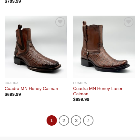
$
709.99
Add to
Add to
wishlist
wishlist
CUADRA
CUADRA
Cuadra MN Honey Laser
Cuadra MN Honey Caiman
Caiman
$
699.99
$
699.99
1
2
3